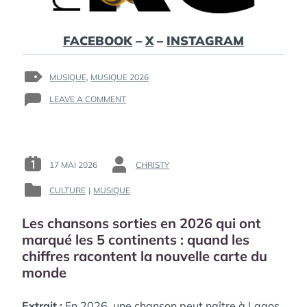
FACEBOOK
–
X
–
INSTAGRAM
TAGS
MUSIQUE
,
MUSIQUE 2026
:
ON
LEAVE A COMMENT
EL’NOUR
ANNONCE
CONFIANCE
AVEUGLE,
UN
17 MAI 2026
CHRISTY
POSTED
BY
EP
ON
:
INTIME
CULTURE
|
MUSIQUE
POSTED
:
ENTRE
IN
RAP
Les chansons sorties en 2026 qui ont
:
INTROSPECTIF,
marqué les 5 continents : quand les
MÉLODIES
chiffres racontent la nouvelle carte du
PLANANTES
ET
monde
LUCIDITÉ
SOCIALE
Extrait :
En 2026, une chanson peut naître à Lagos,