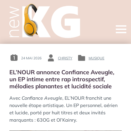
Open
menu
24 MAI 2026
CHRISTY
MUSIQUE
POSTED
BY
POSTED
ON
:
IN
EL’NOUR annonce Confiance Aveugle,
:
:
un EP intime entre rap introspectif,
mélodies planantes et lucidité sociale
Avec
Confiance Aveugle
, EL’NOUR franchit une
nouvelle étape artistique. Un EP personnel, aérien
et lucide, porté par huit titres et deux invités
marquants : 63OG et Ol’Kainry.