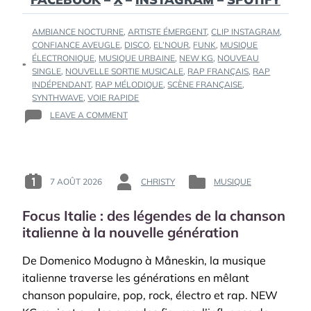
TAGS
AMBIANCE NOCTURNE
,
ARTISTE ÉMERGENT
,
CLIP INSTAGRAM
,
:
CONFIANCE AVEUGLE
,
DISCO
,
EL’NOUR
,
FUNK
,
MUSIQUE
ÉLECTRONIQUE
,
MUSIQUE URBAINE
,
NEW KG
,
NOUVEAU
SINGLE
,
NOUVELLE SORTIE MUSICALE
,
RAP FRANÇAIS
,
RAP
INDÉPENDANT
,
RAP MÉLODIQUE
,
SCÈNE FRANÇAISE
,
SYNTHWAVE
,
VOIE RAPIDE
ON
LEAVE A COMMENT
EL’NOUR
ACCÉLÈRE
AVEC
«
VOIE
7 AOÛT 2026
CHRISTY
MUSIQUE
POSTED
BY
POSTED
RAPIDE
ON
:
IN
»,
Focus Italie : des légendes de la chanson
:
:
UN
italienne à la nouvelle génération
VOYAGE
NOCTURNE
De Domenico Modugno à Måneskin, la musique
ENTRE
RAP,
italienne traverse les générations en mêlant
FUNK
chanson populaire, pop, rock, électro et rap. NEW
ET