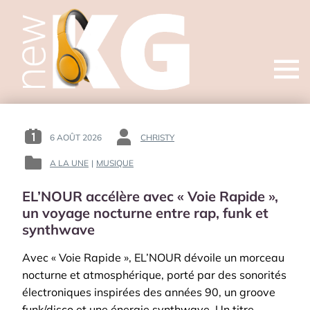
Open
menu
6 AOÛT 2026
CHRISTY
POSTED
BY
ON
:
A LA UNE
|
MUSIQUE
POSTED
:
IN
EL’NOUR accélère avec « Voie Rapide »,
:
un voyage nocturne entre rap, funk et
synthwave
Avec « Voie Rapide », EL’NOUR dévoile un morceau
nocturne et atmosphérique, porté par des sonorités
électroniques inspirées des années 90, un groove
funk/disco et une énergie synthwave. Un titre