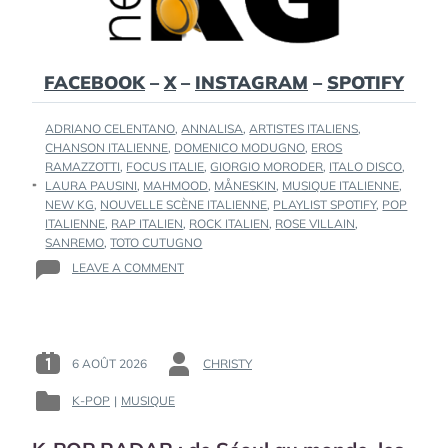
FACEBOOK
–
X
–
INSTAGRAM
–
SPOTIFY
TAGS
ADRIANO CELENTANO
,
ANNALISA
,
ARTISTES ITALIENS
,
:
CHANSON ITALIENNE
,
DOMENICO MODUGNO
,
EROS
RAMAZZOTTI
,
FOCUS ITALIE
,
GIORGIO MORODER
,
ITALO DISCO
,
LAURA PAUSINI
,
MAHMOOD
,
MÅNESKIN
,
MUSIQUE ITALIENNE
,
NEW KG
,
NOUVELLE SCÈNE ITALIENNE
,
PLAYLIST SPOTIFY
,
POP
ITALIENNE
,
RAP ITALIEN
,
ROCK ITALIEN
,
ROSE VILLAIN
,
SANREMO
,
TOTO CUTUGNO
ON
LEAVE A COMMENT
FOCUS
ITALIE
:
DES
LÉGENDES
6 AOÛT 2026
CHRISTY
POSTED
BY
DE
ON
:
LA
K-POP
|
MUSIQUE
POSTED
:
CHANSON
IN
ITALIENNE
: