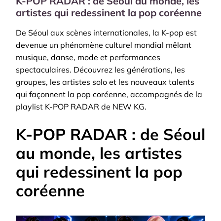
K-POP RADAR : de Séoul au monde, les
À
artistes qui redessinent la pop coréenne
LA
NOUVELLE
De Séoul aux scènes internationales, la K-pop est
GÉNÉRATION
devenue un phénomène culturel mondial mêlant
musique, danse, mode et performances
spectaculaires. Découvrez les générations, les
groupes, les artistes solo et les nouveaux talents
qui façonnent la pop coréenne, accompagnés de la
playlist K-POP RADAR de NEW KG.
K-POP RADAR : de Séoul
au monde, les artistes
qui redessinent la pop
coréenne