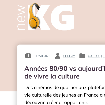
31 MAI 2026
CHRISTY
CULTURE
|
L
POSTED
BY
POSTED
ON
:
IN
Années 80/90 vs aujourd’
:
:
de vivre la culture
Des cinémas de quartier aux platefor
vie culturelle des jeunes en France a
découvrir, créer et appartenir.