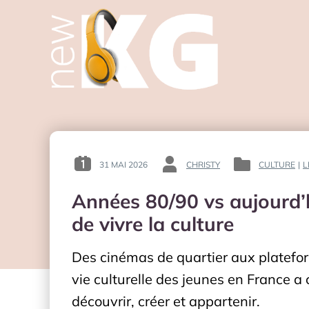
31 MAI 2026
CHRISTY
CULTURE
|
L
POSTED
BY
POSTED
ON
:
IN
Années 80/90 vs aujourd’
:
:
de vivre la culture
Des cinémas de quartier aux platefor
vie culturelle des jeunes en France a
découvrir, créer et appartenir.