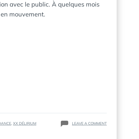
tion avec le public. À quelques mois
été en mouvement.
ON
DANCE
,
XX DÉLIRIUM
LEAVE A COMMENT
FALLY
IPUPA