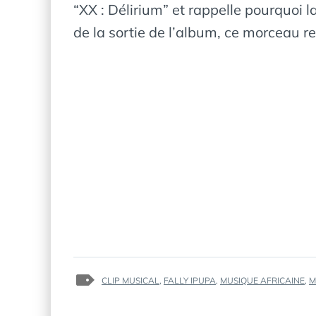
“XX : Délirium” et rappelle pourquoi 
de la sortie de l’album, ce morceau r
TAGS
CLIP MUSICAL
,
FALLY IPUPA
,
MUSIQUE AFRICAINE
,
M
: