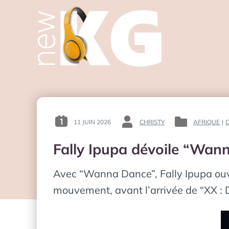
11 JUIN 2026
CHRISTY
AFRIQUE
|
C
POSTED
BY
POSTED
ON
:
IN
Fally Ipupa dévoile “Wanna
:
:
Avec “Wanna Dance”, Fally Ipupa ouvr
mouvement, avant l’arrivée de “XX : 