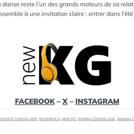
la danse reste l’un des grands moteurs de sa rela
essemble à une invitation claire : entrer dans l’
FACEBOOK
–
X
–
INSTAGRAM
USIQUE CONGOLAISE
,
NDOMBOLO
,
NEW KG
,
RUMBA CONGOLAISE
,
WANNA 