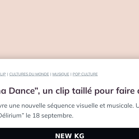
LIP
|
CULTURES DU MONDE
|
MUSIQUE
|
POP CULTURE
 Dance”, un clip taillé pour faire 
e une nouvelle séquence visuelle et musicale. Un
Délirium” le 18 septembre.