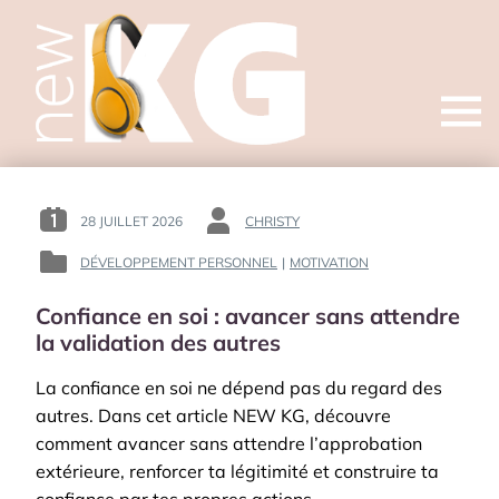
Open
menu
28 JUILLET 2026
CHRISTY
POSTED
BY
ON
:
DÉVELOPPEMENT PERSONNEL
|
MOTIVATION
POSTED
:
IN
Confiance en soi : avancer sans attendre
:
la validation des autres
La confiance en soi ne dépend pas du regard des
autres. Dans cet article NEW KG, découvre
comment avancer sans attendre l’approbation
extérieure, renforcer ta légitimité et construire ta