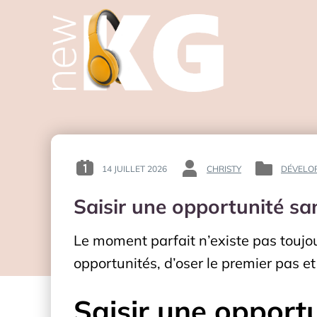
14 JUILLET 2026
CHRISTY
DÉVELO
POSTED
BY
POSTED
ON
:
IN
Saisir une opportunité sa
:
:
Le moment parfait n’existe pas toujou
opportunités, d’oser le premier pas et
Saisir une opport