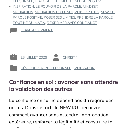
PERSONNEL
,
DIALOGUE INTÉRIEUR
,
ÉNERGIE POSITIVE
,
INSPIRATION
,
LE POUVOIR DE LA PAROLE
,
MINDSET
,
MOTIVATION
,
MOTIVATION DU LUNDI
,
MOTS POSITIFS
,
NEW KG
,
PAROLE POSITIVE
,
POSER SES LIMITES
,
PRENDRE LA PAROLE
,
ROUTINE DU MATIN
,
S’EXPRIMER AVEC CONFIANCE
ON
LEAVE A COMMENT
LE
POUVOIR
DE
LA
PAROLE
28 JUILLET 2026
CHRISTY
POSTED
BY
:
ON
:
COMMENT
DÉVELOPPEMENT PERSONNEL
|
MOTIVATION
POSTED
:
TES
IN
MOTS
Confiance en soi : avancer sans attendre
:
PEUVENT
la validation des autres
TE
CONSTRUIRE
La confiance en soi ne dépend pas du regard des
autres. Dans cet article NEW KG, découvre
comment avancer sans attendre l’approbation
extérieure, renforcer ta légitimité et construire ta