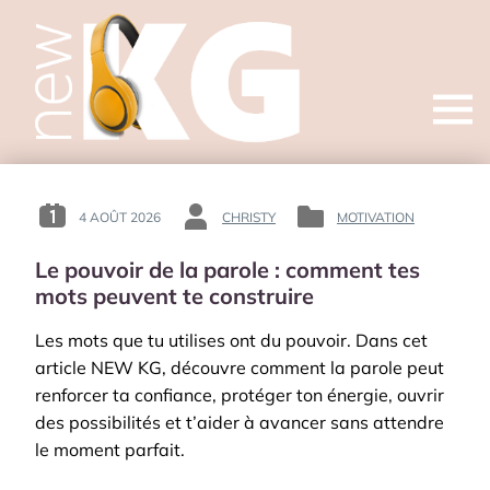
Open
menu
4 AOÛT 2026
CHRISTY
MOTIVATION
POSTED
BY
POSTED
ON
:
IN
Le pouvoir de la parole : comment tes
:
:
mots peuvent te construire
Les mots que tu utilises ont du pouvoir. Dans cet
article NEW KG, découvre comment la parole peut
renforcer ta confiance, protéger ton énergie, ouvrir
des possibilités et t’aider à avancer sans attendre
le moment parfait.