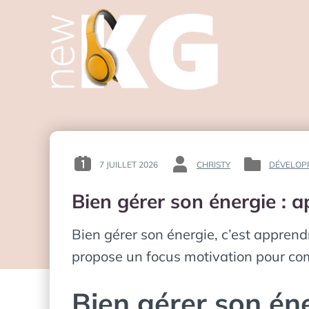
7 JUILLET 2026
CHRISTY
DÉVELOP
POSTED
BY
POSTED
ON
:
IN
Bien gérer son énergie : 
:
:
Bien gérer son énergie, c’est apprendr
propose un focus motivation pour com
Bien gérer son én