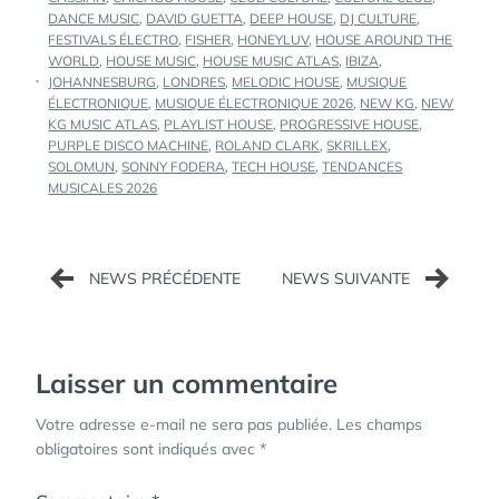
DANCE MUSIC
,
DAVID GUETTA
,
DEEP HOUSE
,
DJ CULTURE
,
FESTIVALS ÉLECTRO
,
FISHER
,
HONEYLUV
,
HOUSE AROUND THE
WORLD
,
HOUSE MUSIC
,
HOUSE MUSIC ATLAS
,
IBIZA
,
JOHANNESBURG
,
LONDRES
,
MELODIC HOUSE
,
MUSIQUE
ÉLECTRONIQUE
,
MUSIQUE ÉLECTRONIQUE 2026
,
NEW KG
,
NEW
KG MUSIC ATLAS
,
PLAYLIST HOUSE
,
PROGRESSIVE HOUSE
,
PURPLE DISCO MACHINE
,
ROLAND CLARK
,
SKRILLEX
,
SOLOMUN
,
SONNY FODERA
,
TECH HOUSE
,
TENDANCES
MUSICALES 2026
Navigation
de
l’article
Laisser un commentaire
Votre adresse e-mail ne sera pas publiée.
Les champs
obligatoires sont indiqués avec
*