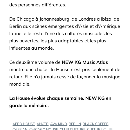
des personnes différentes.
De Chicago à Johannesburg, de Londres à Ibiza, de
Berlin aux scènes émergentes d’Asie et d’Amérique
latine, elle reste l’une des cultures musicales les
plus ouvertes, les plus adaptables et les plus
influentes au monde.
Ce deuxième volume de
NEW KG Music Atlas
montre une chose : la House n’est pas seulement de
retour. Elle n’a jamais cessé de façonner la musique
mondiale.
La House évolue chaque semaine. NEW KG en
garde la mémoire.
TAGS
AFRO HOUSE
,
ANOTR
,
AVA MIND
,
BERLIN
,
BLACK COFFEE
,
:
CASSIAN
,
CHICAGO HOUSE
,
CLUB CULTURE
,
CULTURE CLUB
,