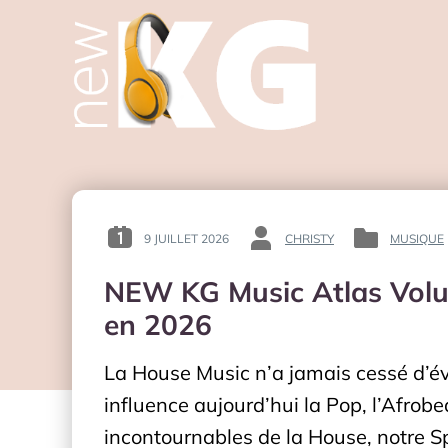
9 JUILLET 2026
CHRISTY
MUSIQUE
POSTED
BY
POSTED
ON
:
IN
NEW KG Music Atlas Volum
:
:
en 2026
La House Music n’a jamais cessé d’
influence aujourd’hui la Pop, l’Afrob
incontournables de la House, notre S