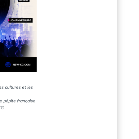
s cultures et les
e pépite française
KG.