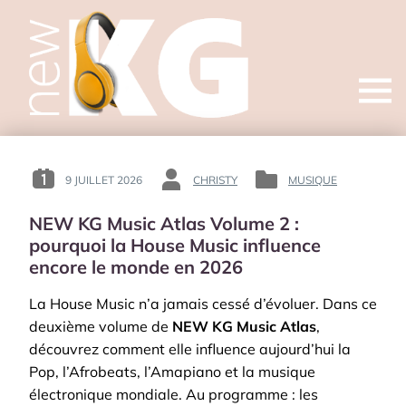
Open
menu
9 JUILLET 2026
CHRISTY
MUSIQUE
POSTED
BY
POSTED
ON
:
IN
NEW KG Music Atlas Volume 2 :
:
:
pourquoi la House Music influence
encore le monde en 2026
La House Music n’a jamais cessé d’évoluer. Dans ce
deuxième volume de
NEW KG Music Atlas
,
découvrez comment elle influence aujourd’hui la
Pop, l’Afrobeats, l’Amapiano et la musique
électronique mondiale. Au programme : les