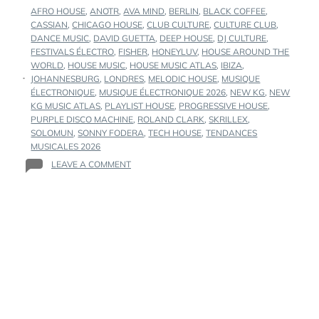
TAGS
AFRO HOUSE
,
ANOTR
,
AVA MIND
,
BERLIN
,
BLACK COFFEE
,
:
CASSIAN
,
CHICAGO HOUSE
,
CLUB CULTURE
,
CULTURE CLUB
,
DANCE MUSIC
,
DAVID GUETTA
,
DEEP HOUSE
,
DJ CULTURE
,
FESTIVALS ÉLECTRO
,
FISHER
,
HONEYLUV
,
HOUSE AROUND THE
WORLD
,
HOUSE MUSIC
,
HOUSE MUSIC ATLAS
,
IBIZA
,
JOHANNESBURG
,
LONDRES
,
MELODIC HOUSE
,
MUSIQUE
ÉLECTRONIQUE
,
MUSIQUE ÉLECTRONIQUE 2026
,
NEW KG
,
NEW
KG MUSIC ATLAS
,
PLAYLIST HOUSE
,
PROGRESSIVE HOUSE
,
PURPLE DISCO MACHINE
,
ROLAND CLARK
,
SKRILLEX
,
SOLOMUN
,
SONNY FODERA
,
TECH HOUSE
,
TENDANCES
MUSICALES 2026
ON
LEAVE A COMMENT
NEW
KG
MUSIC
ATLAS
VOLUME
2
:
POURQUOI
LA
HOUSE
MUSIC