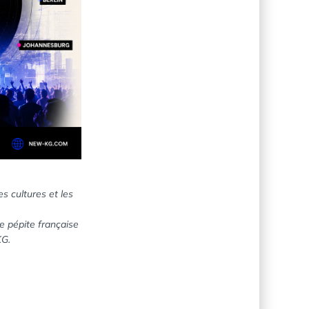
s cultures et les
e pépite française
KG.