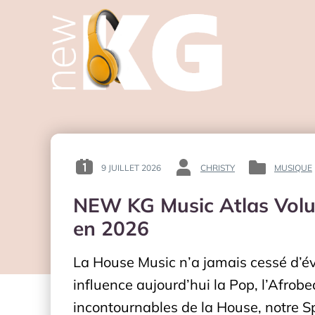
9 JUILLET 2026
CHRISTY
MUSIQUE
POSTED
BY
POSTED
ON
:
IN
NEW KG Music Atlas Volum
:
:
en 2026
La House Music n’a jamais cessé d’
influence aujourd’hui la Pop, l’Afrob
incontournables de la House, notre S