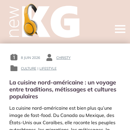
Open
menu
8 JUIN 2026
CHRISTY
POSTED
BY
ON
:
CULTURE
|
LIFESTYLE
POSTED
:
IN
La cuisine nord-américaine : un voyage
:
entre traditions, métissages et cultures
populaires
La cuisine nord-américaine est bien plus qu’une
image de fast-food. Du Canada au Mexique, des
États-Unis aux Caraïbes, elle raconte les peuples
autochtones, les migrations, les métissages, la