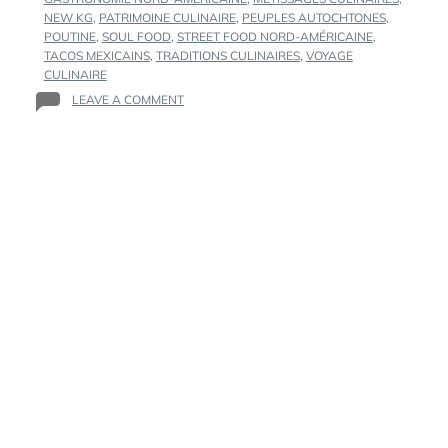
NEW KG
,
PATRIMOINE CULINAIRE
,
PEUPLES AUTOCHTONES
,
POUTINE
,
SOUL FOOD
,
STREET FOOD NORD-AMÉRICAINE
,
TACOS MEXICAINS
,
TRADITIONS CULINAIRES
,
VOYAGE
CULINAIRE
ON
LEAVE A COMMENT
LA
CUISINE
NORD-
AMÉRICAINE
:
UN
VOYAGE
ENTRE
TRADITIONS,
MÉTISSAGES
ET
CULTURES
POPULAIRES