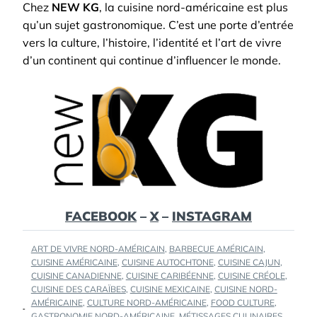
Chez
NEW KG
, la cuisine nord-américaine est plus
qu’un sujet gastronomique. C’est une porte d’entrée
vers la culture, l’histoire, l’identité et l’art de vivre
d’un continent qui continue d’influencer le monde.
FACEBOOK
–
X
–
INSTAGRAM
TAGS
ART DE VIVRE NORD-AMÉRICAIN
,
BARBECUE AMÉRICAIN
,
:
CUISINE AMÉRICAINE
,
CUISINE AUTOCHTONE
,
CUISINE CAJUN
,
CUISINE CANADIENNE
,
CUISINE CARIBÉENNE
,
CUISINE CRÉOLE
,
CUISINE DES CARAÏBES
,
CUISINE MEXICAINE
,
CUISINE NORD-
AMÉRICAINE
,
CULTURE NORD-AMÉRICAINE
,
FOOD CULTURE
,
GASTRONOMIE NORD-AMÉRICAINE
,
MÉTISSAGES CULINAIRES
,