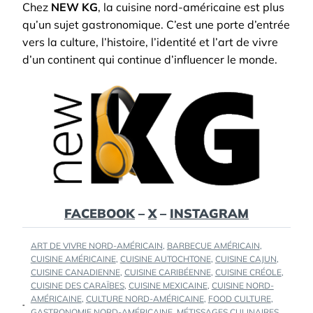
Chez
NEW KG
, la cuisine nord-américaine est plus
qu’un sujet gastronomique. C’est une porte d’entrée
vers la culture, l’histoire, l’identité et l’art de vivre
d’un continent qui continue d’influencer le monde.
FACEBOOK
–
X
–
INSTAGRAM
TAGS
ART DE VIVRE NORD-AMÉRICAIN
,
BARBECUE AMÉRICAIN
,
:
CUISINE AMÉRICAINE
,
CUISINE AUTOCHTONE
,
CUISINE CAJUN
,
CUISINE CANADIENNE
,
CUISINE CARIBÉENNE
,
CUISINE CRÉOLE
,
CUISINE DES CARAÏBES
,
CUISINE MEXICAINE
,
CUISINE NORD-
AMÉRICAINE
,
CULTURE NORD-AMÉRICAINE
,
FOOD CULTURE
,
GASTRONOMIE NORD-AMÉRICAINE
,
MÉTISSAGES CULINAIRES
,