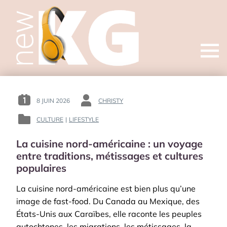
Open
menu
8 JUIN 2026
CHRISTY
POSTED
BY
ON
:
CULTURE
|
LIFESTYLE
POSTED
:
IN
La cuisine nord-américaine : un voyage
:
entre traditions, métissages et cultures
populaires
La cuisine nord-américaine est bien plus qu’une
image de fast-food. Du Canada au Mexique, des
États-Unis aux Caraïbes, elle raconte les peuples
autochtones, les migrations, les métissages, la