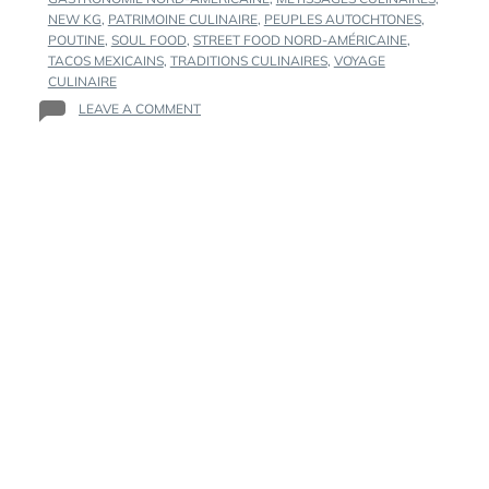
NEW KG
,
PATRIMOINE CULINAIRE
,
PEUPLES AUTOCHTONES
,
POUTINE
,
SOUL FOOD
,
STREET FOOD NORD-AMÉRICAINE
,
TACOS MEXICAINS
,
TRADITIONS CULINAIRES
,
VOYAGE
CULINAIRE
ON
LEAVE A COMMENT
LA
CUISINE
NORD-
AMÉRICAINE
:
UN
VOYAGE
ENTRE
TRADITIONS,
MÉTISSAGES
ET
CULTURES
POPULAIRES