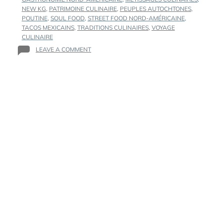
NEW KG
,
PATRIMOINE CULINAIRE
,
PEUPLES AUTOCHTONES
,
POUTINE
,
SOUL FOOD
,
STREET FOOD NORD-AMÉRICAINE
,
TACOS MEXICAINS
,
TRADITIONS CULINAIRES
,
VOYAGE
CULINAIRE
ON
LEAVE A COMMENT
LA
CUISINE
NORD-
AMÉRICAINE
:
UN
VOYAGE
ENTRE
TRADITIONS,
MÉTISSAGES
ET
CULTURES
POPULAIRES