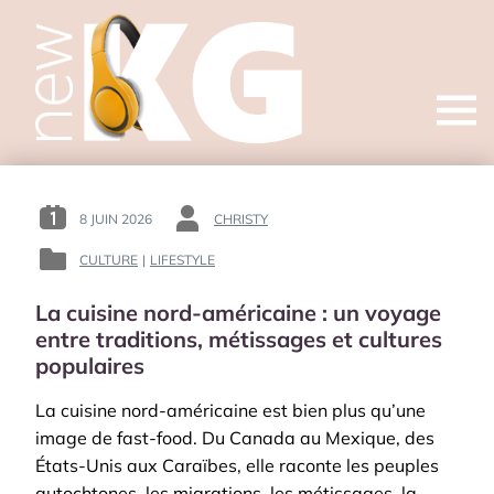
Open
menu
8 JUIN 2026
CHRISTY
POSTED
BY
ON
:
CULTURE
|
LIFESTYLE
POSTED
:
IN
La cuisine nord-américaine : un voyage
:
entre traditions, métissages et cultures
populaires
La cuisine nord-américaine est bien plus qu’une
image de fast-food. Du Canada au Mexique, des
États-Unis aux Caraïbes, elle raconte les peuples
autochtones, les migrations, les métissages, la