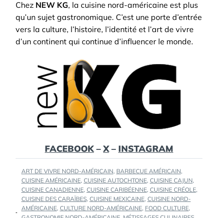
Chez
NEW KG
, la cuisine nord-américaine est plus
qu’un sujet gastronomique. C’est une porte d’entrée
vers la culture, l’histoire, l’identité et l’art de vivre
d’un continent qui continue d’influencer le monde.
FACEBOOK
–
X
–
INSTAGRAM
TAGS
ART DE VIVRE NORD-AMÉRICAIN
,
BARBECUE AMÉRICAIN
,
:
CUISINE AMÉRICAINE
,
CUISINE AUTOCHTONE
,
CUISINE CAJUN
,
CUISINE CANADIENNE
,
CUISINE CARIBÉENNE
,
CUISINE CRÉOLE
,
CUISINE DES CARAÏBES
,
CUISINE MEXICAINE
,
CUISINE NORD-
AMÉRICAINE
,
CULTURE NORD-AMÉRICAINE
,
FOOD CULTURE
,
GASTRONOMIE NORD-AMÉRICAINE
,
MÉTISSAGES CULINAIRES
,