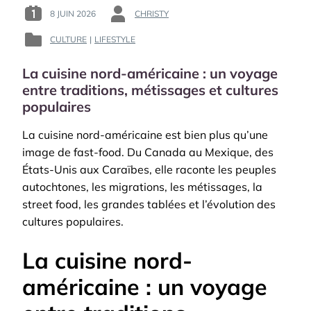
:
8 JUIN 2026
CHRISTY
POSTED
BY
UN
ON
:
VOYAGE
CULTURE
|
LIFESTYLE
POSTED
:
ENTRE
IN
TERRES,
La cuisine nord-américaine : un voyage
:
MÉMOIRE
entre traditions, métissages et cultures
ET
populaires
MÉTISSAGES
La cuisine nord-américaine est bien plus qu’une
image de fast-food. Du Canada au Mexique, des
États-Unis aux Caraïbes, elle raconte les peuples
autochtones, les migrations, les métissages, la
street food, les grandes tablées et l’évolution des
cultures populaires.
La cuisine nord-
américaine : un voyage