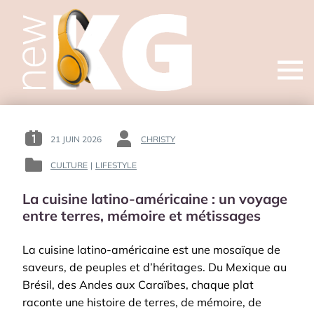
Open
menu
21 JUIN 2026
CHRISTY
POSTED
BY
ON
:
CULTURE
|
LIFESTYLE
POSTED
:
IN
La cuisine latino-américaine : un voyage
:
entre terres, mémoire et métissages
La cuisine latino-américaine est une mosaïque de
saveurs, de peuples et d’héritages. Du Mexique au
Brésil, des Andes aux Caraïbes, chaque plat
raconte une histoire de terres, de mémoire, de