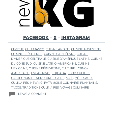
FACEBOOK
–
X
–
INSTAGRAM
TAGS
CEVICHE
,
CHURRASCO
,
CUISINE ANDINE
,
CUISINE ARGENTINE
,
:
CUISINE BRÉSILIENNE
,
CUISINE CARIBÉENNE
,
CUISINE
D’AMÉRIQUE CENTRALE
,
CUISINE D’AMÉRIQUE LATINE
,
CUISINE
DU CÔNE SUD
,
CUISINE LATINO-AMÉRICAINE
,
CUISINE
MEXICAINE
,
CUISINE PÉRUVIENNE
,
CULTURE LATINO-
AMÉRICAINE
,
EMPANADAS
,
FEIJOADA
,
FOOD CULTURE
,
GASTRONOMIE LATINO-AMÉRICAINE
,
MAÏS
,
MÉTISSAGES
CULINAIRES
,
NEW KG
,
PATRIMOINE CULINAIRE
,
PLANTAINS
,
TACOS
,
TRADITIONS CULINAIRES
,
VOYAGE CULINAIRE
ON
LEAVE A COMMENT
LA
CUISINE
LATINO-
AMÉRICAINE