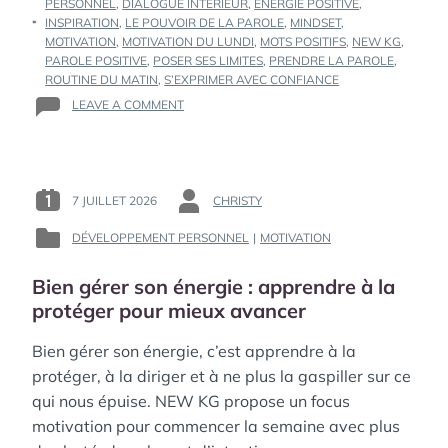
PERSONNEL
,
DIALOGUE INTÉRIEUR
,
ÉNERGIE POSITIVE
,
INSPIRATION
,
LE POUVOIR DE LA PAROLE
,
MINDSET
,
MOTIVATION
,
MOTIVATION DU LUNDI
,
MOTS POSITIFS
,
NEW KG
,
PAROLE POSITIVE
,
POSER SES LIMITES
,
PRENDRE LA PAROLE
,
ROUTINE DU MATIN
,
S’EXPRIMER AVEC CONFIANCE
ON
LEAVE A COMMENT
LE
POUVOIR
DE
LA
PAROLE
7 JUILLET 2026
CHRISTY
POSTED
BY
:
ON
:
COMMENT
DÉVELOPPEMENT PERSONNEL
|
MOTIVATION
POSTED
:
TES
IN
MOTS
Bien gérer son énergie : apprendre à la
:
PEUVENT
protéger pour mieux avancer
TE
CONSTRUIRE
Bien gérer son énergie, c’est apprendre à la
protéger, à la diriger et à ne plus la gaspiller sur ce
qui nous épuise. NEW KG propose un focus
motivation pour commencer la semaine avec plus