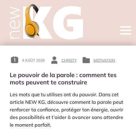
Open
menu
4 AOÛT 2026
CHRISTY
MOTIVATION
POSTED
BY
POSTED
ON
:
IN
Le pouvoir de la parole : comment tes
:
:
mots peuvent te construire
Les mots que tu utilises ont du pouvoir. Dans cet
article NEW KG, découvre comment la parole peut
renforcer ta confiance, protéger ton énergie, ouvrir
des possibilités et t’aider à avancer sans attendre
le moment parfait.